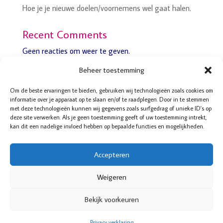
Hoe je je nieuwe doelen/voornemens wel gaat halen.
Recent Comments
Geen reacties om weer te geven.
Beheer toestemming
Om de beste ervaringen te bieden, gebruiken wij technologieën zoals cookies om
informatie over je apparaat op te slaan en/of te raadplegen. Door in te stemmen
met deze technologieën kunnen wij gegevens zoals surfgedrag of unieke ID's op
Boddaertstraat 32
deze site verwerken. Als je geen toestemming geeft of uw toestemming intrekt,
2522HG Den Haag
kan dit een nadelige invloed hebben op bepaalde functies en mogelijkheden.
06-52 14 35 95
070-4157123
Accepteren
© De Balanscoach voor Vrouwen
Cookiebeleid
Weigeren
Privacy verklaring
Bekijk voorkeuren
Privacy verklaring