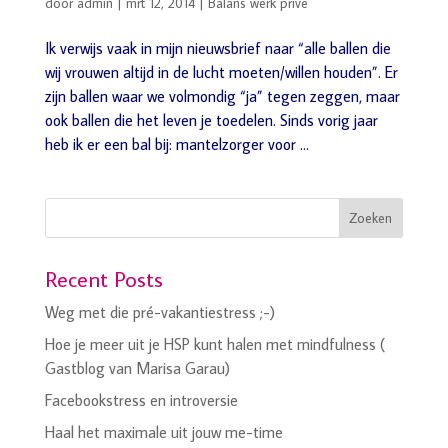
door
admin
|
mrt 12, 2014
|
Balans werk privé
Ik verwijs vaak in mijn nieuwsbrief naar “alle ballen die
wij vrouwen altijd in de lucht moeten/willen houden”. Er
zijn ballen waar we volmondig “ja” tegen zeggen, maar
ook ballen die het leven je toedelen. Sinds vorig jaar
heb ik er een bal bij: mantelzorger voor ...
Zoeken
Recent Posts
Weg met die pré-vakantiestress ;-)
Hoe je meer uit je HSP kunt halen met mindfulness (
Gastblog van Marisa Garau)
Facebookstress en introversie
Haal het maximale uit jouw me-time