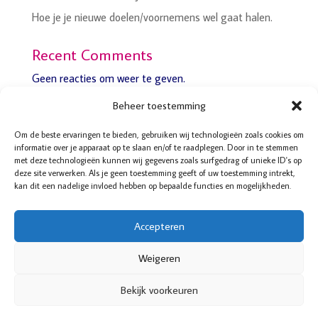
Hoe je je nieuwe doelen/voornemens wel gaat halen.
Recent Comments
Geen reacties om weer te geven.
Beheer toestemming
Om de beste ervaringen te bieden, gebruiken wij technologieën zoals cookies om
informatie over je apparaat op te slaan en/of te raadplegen. Door in te stemmen
met deze technologieën kunnen wij gegevens zoals surfgedrag of unieke ID's op
Boddaertstraat 32
deze site verwerken. Als je geen toestemming geeft of uw toestemming intrekt,
2522HG Den Haag
kan dit een nadelige invloed hebben op bepaalde functies en mogelijkheden.
06-52 14 35 95
070-4157123
Accepteren
© De Balanscoach voor Vrouwen
Cookiebeleid
Weigeren
Privacy verklaring
Bekijk voorkeuren