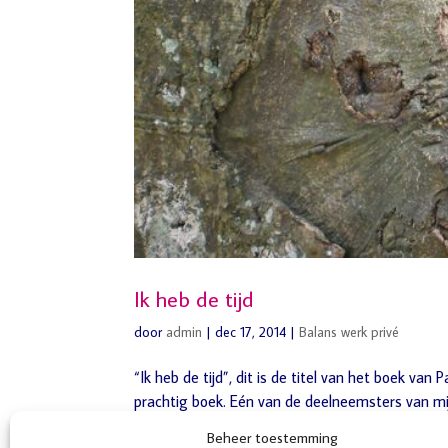
Ik heb de tijd
door
admin
|
dec 17, 2014
|
Balans werk privé
“Ik heb de tijd”, dit is de titel van het boek van
prachtig boek. Eén van de deelneemsters van mij
tips herkende uit dit...
Beheer toestemming