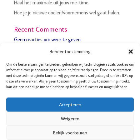
Haal het maximale uit jouw me-time
Hoe je je nieuwe doelen/voornemens wel gaat halen.
Recent Comments
Geen reacties om weer te geven.
Beheer toestemming
Om de beste ervaringen te bieden, gebruiken wij technologieën zoals cookies om
informatie over je apparaat op te slaan en/of te raadplegen. Door in te stemmen
met deze technologieën kunnen wij gegevens zoals surfgedrag of unieke ID's op
Boddaertstraat 32
deze site verwerken. Als je geen toestemming geeft of uw toestemming intrekt,
2522HG Den Haag
kan dit een nadelige invloed hebben op bepaalde functies en mogelijkheden.
06-52 14 35 95
070-4157123
Accepteren
© De Balanscoach voor Vrouwen
Cookiebeleid
Weigeren
Privacy verklaring
Bekijk voorkeuren