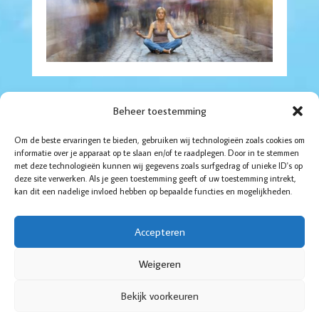
Beheer toestemming
Om de beste ervaringen te bieden, gebruiken wij technologieën zoals cookies om
informatie over je apparaat op te slaan en/of te raadplegen. Door in te stemmen
met deze technologieën kunnen wij gegevens zoals surfgedrag of unieke ID's op
Boddaertstraat 32
deze site verwerken. Als je geen toestemming geeft of uw toestemming intrekt,
2522HG Den Haag
kan dit een nadelige invloed hebben op bepaalde functies en mogelijkheden.
06-52 14 35 95
070-4157123
Accepteren
© De Balanscoach voor Vrouwen
Cookiebeleid
Weigeren
Privacy verklaring
Bekijk voorkeuren