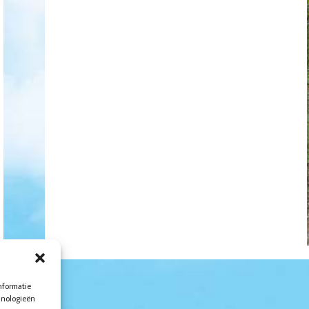
nformatie
hnologieën