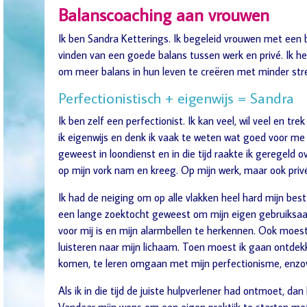
Balanscoaching aan vrouwen
Ik ben Sandra Ketterings. Ik begeleid vrouwen met een b
vinden van een goede balans tussen werk en privé. Ik he
om meer balans in hun leven te creëren met minder stres
Perfectionistisch + eigenwijs = Sandra
Ik ben zelf een perfectionist. Ik kan veel, wil veel en t
ik eigenwijs en denk ik vaak te weten wat goed voor me i
geweest in loondienst en in die tijd raakte ik geregeld o
op mijn vork nam en kreeg. Op mijn werk, maar ook privé. 
Ik had de neiging om op alle vlakken heel hard mijn best
een lange zoektocht geweest om mijn eigen gebruiksaanw
voor mij is en mijn alarmbellen te herkennen. Ook moe
luisteren naar mijn lichaam. Toen moest ik gaan ontdek
komen, te leren omgaan met mijn perfectionisme, enzovo
Als ik in die tijd de juiste hulpverlener had ontmoet, dan