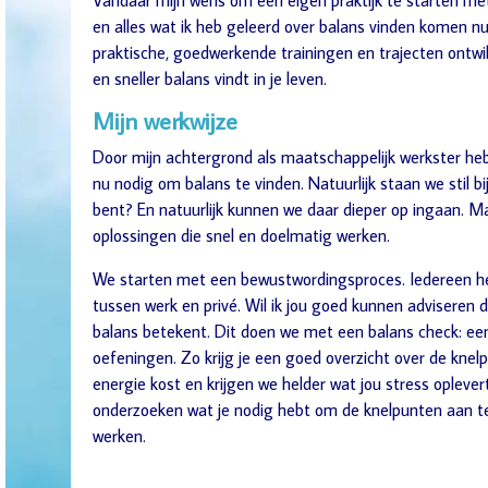
Vandaar mijn wens om een eigen praktijk te starten met 
en alles wat ik heb geleerd over balans vinden komen nu 
praktische, goedwerkende trainingen en trajecten ontwik
en sneller balans vindt in je leven.
Mijn werkwijze
Door mijn achtergrond als maatschappelijk werkster heb i
nu nodig om balans te vinden. Natuurlijk staan we stil bi
bent? En natuurlijk kunnen we daar dieper op ingaan. Maa
oplossingen die snel en doelmatig werken.
We starten met een bewustwordingsproces. Iedereen heef
tussen werk en privé. Wil ik jou goed kunnen adviseren
balans betekent. Dit doen we met een balans check: een
oefeningen. Zo krijg je een goed overzicht over de knelp
energie kost en krijgen we helder wat jou stress oplever
onderzoeken wat je nodig hebt om de knelpunten aan te 
werken.