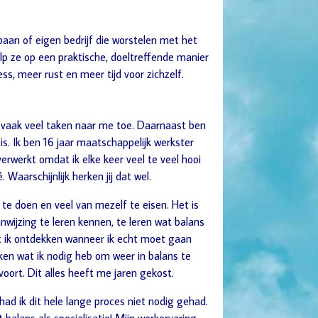
aan of eigen bedrijf die worstelen met het
lp ze op een praktische, doeltreffende manier
s, meer rust en meer tijd voor zichzelf.
rek vaak veel taken naar me toe. Daarnaast ben
s. Ik ben 16 jaar maatschappelijk werkster
verwerkt omdat ik elke keer veel te veel hooi
Waarschijnlijk herken jij dat wel.
 te doen en veel van mezelf te eisen. Het is
ijzing te leren kennen, te leren wat balans
st ik ontdekken wanneer ik echt moet gaan
ken wat ik nodig heb om weer in balans te
ort. Dit alles heeft me jaren gekost.
 had ik dit hele lange proces niet nodig gehad.