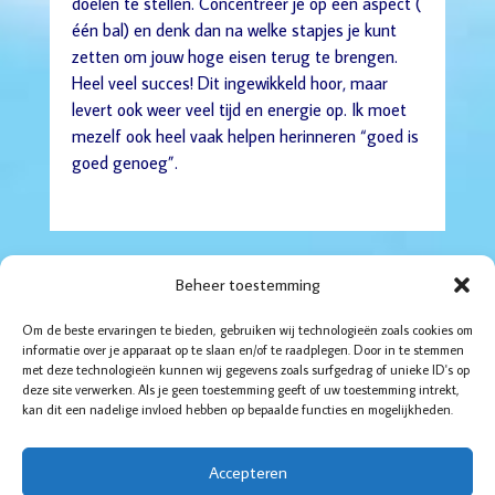
doelen te stellen. Concentreer je op één aspect (
één bal) en denk dan na welke stapjes je kunt
zetten om jouw hoge eisen terug te brengen.
Heel veel succes! Dit ingewikkeld hoor, maar
levert ook weer veel tijd en energie op. Ik moet
mezelf ook heel vaak helpen herinneren “goed is
goed genoeg”.
Beheer toestemming
Om de beste ervaringen te bieden, gebruiken wij technologieën zoals cookies om
informatie over je apparaat op te slaan en/of te raadplegen. Door in te stemmen
met deze technologieën kunnen wij gegevens zoals surfgedrag of unieke ID's op
Boddaertstraat 32
deze site verwerken. Als je geen toestemming geeft of uw toestemming intrekt,
2522HG Den Haag
kan dit een nadelige invloed hebben op bepaalde functies en mogelijkheden.
06-52 14 35 95
070-4157123
Accepteren
© De Balanscoach voor Vrouwen