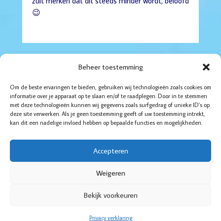
zult merken dat dit steeds minder wordt, beloofd
😉
Beheer toestemming
Om de beste ervaringen te bieden, gebruiken wij technologieën zoals cookies om
informatie over je apparaat op te slaan en/of te raadplegen. Door in te stemmen
met deze technologieën kunnen wij gegevens zoals surfgedrag of unieke ID's op
Boddaertstraat 32
deze site verwerken. Als je geen toestemming geeft of uw toestemming intrekt,
2522HG Den Haag
kan dit een nadelige invloed hebben op bepaalde functies en mogelijkheden.
06-52 14 35 95
070-4157123
Accepteren
© De Balanscoach voor Vrouwen
Cookiebeleid
Weigeren
Privacy verklaring
Bekijk voorkeuren
Privacy verklaring