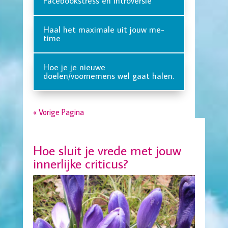
Facebookstress en introversie
Haal het maximale uit jouw me-
time
Hoe je je nieuwe
doelen/voornemens wel gaat halen.
« Vorige Pagina
Hoe sluit je vrede met jouw
innerlijke criticus?