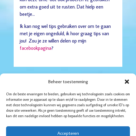
om extra goed uit te rusten. Dat hielp een
beetje…
Ik kan nog wel tips gebruiken over om te gaan
met je eigen ongeduld, ik hoor graag tips van
jou! Zou je ze willen delen op mijn
facebookpagina
?
Beheer toestemming
Om de beste ervaringen te bieden, gebruiken wij technologieën zoals cookies om
informatie over je apparaat op te slaan en/of te raadplegen. Door in te stemmen
met deze technologieën kunnen wij gegevens zoals surfgedrag of unieke ID's op
Boddaertstraat 32
deze site verwerken. Als je geen toestemming geeft of uw toestemming intrekt,
2522HG Den Haag
kan dit een nadelige invloed hebben op bepaalde functies en mogelijkheden.
06-52 14 35 95
070-4157123
Accepteren