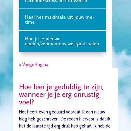
Facebookstress en introversie
Haal het maximale uit jouw me-
time
Hoe je je nieuwe
doelen/voornemens wel gaat halen.
« Vorige Pagina
Hoe leer je geduldig te zijn,
wanneer je je erg onrustig
voel?
Het heeft even geduurd voordat ik een nieuw
blog heb geschreven. De reden hiervoor is dat ik
het de laatste tijd erg druk heb gehad. Ik heb de